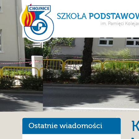
SZKOŁA
PODSTAWO
im. Pamięci Koleja
K
Ostatnie wiadomości