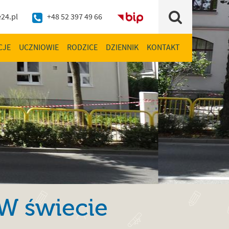
24.pl
+48 52 397 49 66
BIP
Szukaj
CJE
UCZNIOWIE
RODZICE
DZIENNIK
KONTAKT
„W świecie