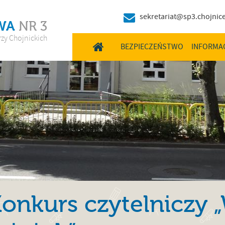
sekretariat@sp3.chojnice
WA
NR 3
rzy Chojnickich
HOME
BEZPIECZEŃSTWO
INFORMA
onkurs czytelniczy 