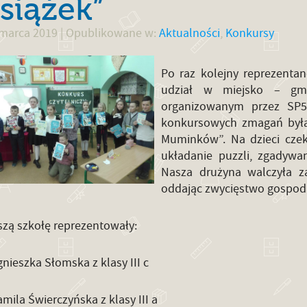
siążek”
 marca 2019
| Opublikowane w:
Aktualności
,
Konkursy
Po raz kolejny reprezentan
udział w miejsko – gmi
organizowanym przez SP5
konkursowych zmagań była 
Muminków”. Na dzieci czeka
układanie puzzli, zgadywa
Nasza drużyna walczyła zac
oddając zwycięstwo gospo
zą szkołę reprezentowały:
gnieszka Słomska z klasy III c
amila Świerczyńska z klasy III a