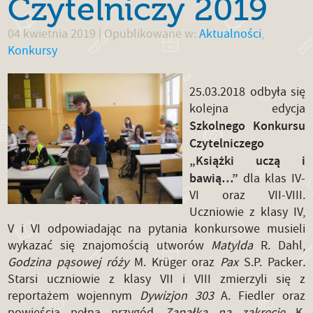
Czytelniczy 2019
04 kwietnia 2019
| Opublikowane w:
Aktualności
,
Konkursy
25.03.2018 odbyła się
kolejna edycja
Szkolnego Konkursu
Czytelniczego
„Książki uczą i
bawią…”
dla klas IV-
VI oraz VII-VIII.
Uczniowie z klasy IV,
V i VI odpowiadając na pytania konkursowe musieli
wykazać się znajomością utworów
Matylda
R. Dahl,
Godzina pąsowej róży
M. Krüger oraz
Pax
S.P. Packer
.
Starsi uczniowie z klasy VII i VIII zmierzyli się z
reportażem wojennym
Dywizjon 303
A. Fiedler oraz
powieścią pełną przygód
Zapałka na zakręcie
K.