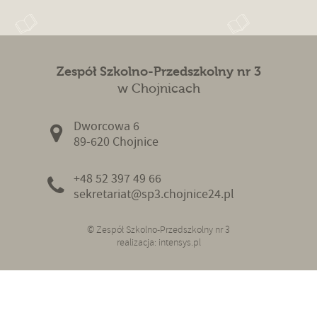
Zespół Szkolno-Przedszkolny nr 3
w Chojnicach
Dworcowa 6
89-620 Chojnice
+48 52 397 49 66
sekretariat@sp3.chojnice24.pl
© Zespół Szkolno-Przedszkolny nr 3
realizacja:
intensys.pl