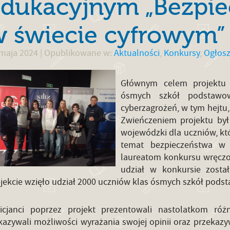
dukacyjnym „Bezpie
 świecie cyfrowym”
maja 2024
| Opublikowane w:
Aktualności
,
Konkursy
,
Ogłosz
Głównym celem projektu 
ósmych szkół podstawo
cyberzagrożeń, w tym hejtu,
Zwieńczeniem projektu by
wojewódzki dla uczniów, kt
temat bezpieczeństwa w ś
laureatom konkursu wręczon
udział w konkursie zosta
jekcie wzięło udział 2000 uczniów klas ósmych szkół po
licjanci poprzez projekt prezentowali nastolatkom ró
azywali możliwości wyrażania swojej opinii oraz przekazyw