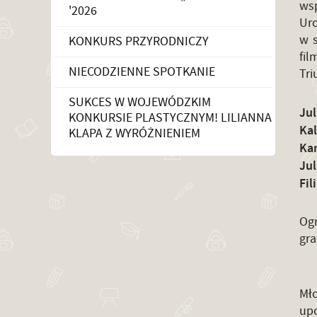
wsp
'2026
Uro
w s
KONKURS PRZYRODNICZY
fi
NIECODZIENNE SPOTKANIE
Tri
SUKCES W WOJEWÓDZKIM
Jul
KONKURSIE PLASTYCZNYM! LILIANNA
Kal
KLAPA Z WYRÓŻNIENIEM
Ka
Jul
Fil
Ogr
gra
Mło
up