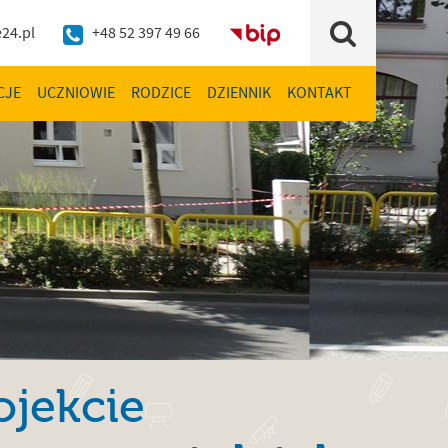
24.pl
+48 52 397 49 66
BIP
Szukaj
CJE
UCZNIOWIE
RODZICE
DZIENNIK
KONTAKT
ojekcie