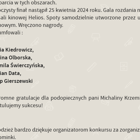
arcia w tych obszarach.
czysty finał nastąpił 25 kwietnia 2024 roku. Gala rozdania
ali kinowej Helios. Spoty samodzielnie utworzone przez 
lmowym. Wręczono nagrody.
umfowali :
ia Kiedrowicz,
ina Olborska,
mila Świerczyńska,
ian Data,
ip Gierszewski
omne gratulacje dla podopiecznych pani Michaliny Krzemi
tulujemy sukcesu!
dzież bardzo dziękuje organizatorom konkursu za zorgani
ominki.