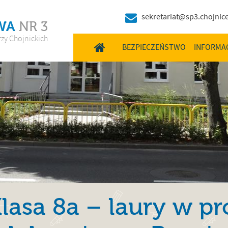
sekretariat@sp3.chojnice
WA
NR 3
rzy Chojnickich
HOME
BEZPIECZEŃSTWO
INFORMA
lasa 8a – laury w pr