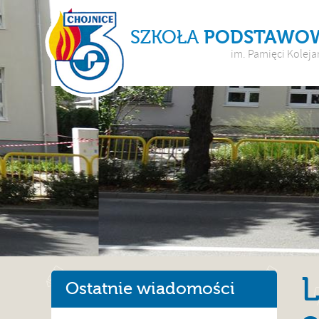
SZKOŁA
PODSTAWO
im. Pamięci Koleja
L
Ostatnie wiadomości