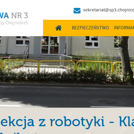
sekretariat@sp3.chojnice
WA
NR 3
rzy Chojnickich
HOME
BEZPIECZEŃSTWO
INFORMA
ekcja z robotyki - Kl