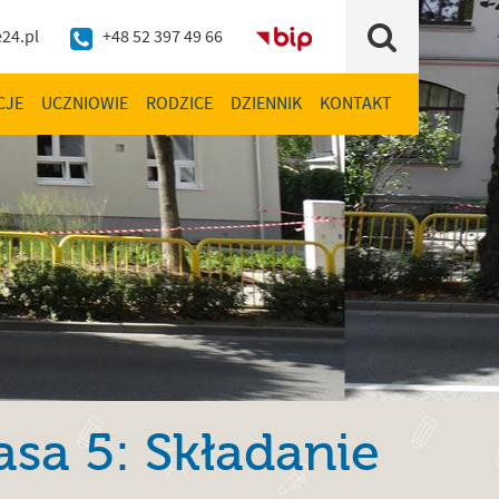
24.pl
+48 52 397 49 66
BIP
Szukaj
CJE
UCZNIOWIE
RODZICE
DZIENNIK
KONTAKT
asa 5: Składanie