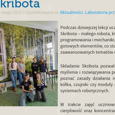
kribota
lutego 2025
| Opublikowane w:
Aktualności
,
Laboratoria prz
Podczas dzisiejszej lekcji 
Skribota – małego robota, k
programowania i mechaniki. 
gotowych elementów, co st
zaawansowanych tematów r
Składanie Skribota pozwal
myślenia i rozwiązywania p
poznać zasady działania r
kółka, czujniki czy moduły 
systemach robotycznych.
W trakcie zajęć uczniow
cierpliwość oraz koncentra