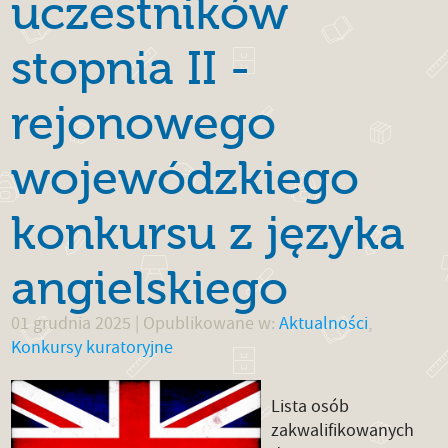
uczestników
stopnia II -
rejonowego
wojewódzkiego
konkursu z języka
angielskiego
01 grudnia 2025
| Opublikowane w:
Aktualności
,
Konkursy kuratoryjne
Lista osób
zakwalifikowanych