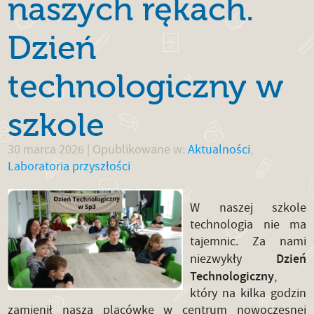
naszych rękach.
Dzień
technologiczny w
szkole
30 marca 2026
| Opublikowane w:
Aktualności
,
Laboratoria przyszłości
W naszej szkole
technologia nie ma
tajemnic. Za nami
Dzień
niezwykły
Technologiczny
,
który na kilka godzin
zamienił naszą placówkę w centrum nowoczesnej