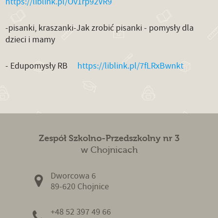
https://liblink.pl/Ov1rp92VR9
-pisanki, kraszanki-Jak zrobić pisanki - pomysły dla
dzieci i mamy
- Edupomysły RB
https://liblink.pl/7fLRxBwnkt
Zespół Szkolno-Przedszkolny nr 3
w Chojnicach
Dworcowa 6
89-620 Chojnice
+48 52 397 49 66