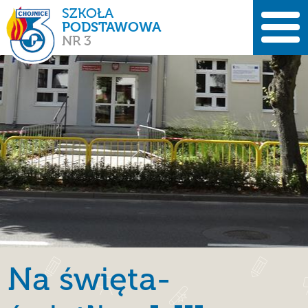
SZKOŁA
PODSTAWOWA
NR 3
Na święta-