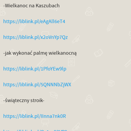
-Wielkanoc na Kaszubach
https://liblink.pl/eAgAll6eT4
https://liblink.pl/x2oVnYp7Qz
-jak wykonać palmę wielkanocną
https://liblink.pl/1PfoYEw9lp
https://liblink.pl/5QNNNbZjWX
-świąteczny stroik-
https://liblink.pl/IInna7nk0R