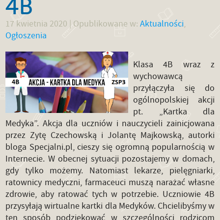
4B
17 kwietnia 2020
| Opublikowane w:
Aktualności
,
Ogłoszenia
Klasa 4B wraz z
wychowawcą
przyłączyła się do
ogólnopolskiej akcji
pt. „Kartka dla
Medyka”. Akcja dla uczniów i nauczycieli zainicjowana
przez Zytę Czechowską i Jolantę Majkowską, autorki
bloga Specjalni.pl, cieszy się ogromną popularnością w
Internecie. W obecnej sytuacji pozostajemy w domach,
gdy tylko możemy. Natomiast lekarze, pielęgniarki,
ratownicy medyczni, farmaceuci muszą narażać własne
zdrowie, aby ratować tych w potrzebie. Uczniowie 4B
przysyłają wirtualne kartki dla Medyków. Chcielibyśmy w
ten sposób podziękować w szczególności rodzicom