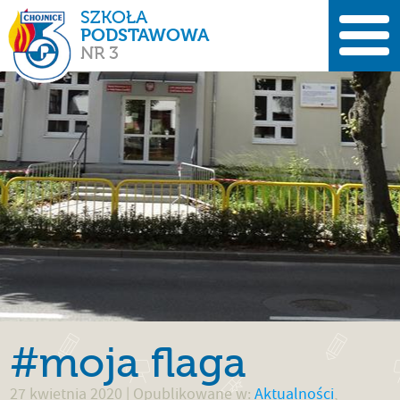
SZKOŁA
PODSTAWOWA
NR 3
#moja flaga
27 kwietnia 2020
| Opublikowane w:
Aktualności
,