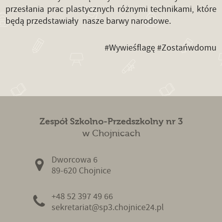
przesłania prac plastycznych różnymi technikami, które
będą przedstawiały nasze barwy narodowe.
#Wywieśflagę #Zostańwdomu
Zespół Szkolno-Przedszkolny nr 3
w Chojnicach
Dworcowa 6
89-620 Chojnice
+48 52 397 49 66
sekretariat@sp3.chojnice24.pl