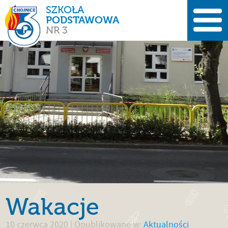
SZKOŁA
PODSTAWOWA
NR 3
Wakacje
10 czerwca 2020
| Opublikowane w:
Aktualności