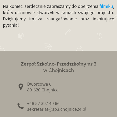
Na koniec, serdecznie zapraszamy do obejrzenia
filmiku
,
który uczniowie stworzyli w ramach swojego projektu.
Dziękujemy im za zaangażowanie oraz inspirujące
pytania!
Zespół Szkolno-Przedszkolny nr 3
w Chojnicach
Dworcowa 6
89-620 Chojnice
+48 52 397 49 66
sekretariat@sp3.chojnice24.pl