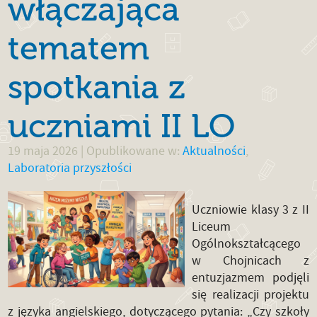
włączająca
tematem
spotkania z
uczniami II LO
19 maja 2026
| Opublikowane w:
Aktualności
,
Laboratoria przyszłości
Uczniowie klasy 3 z II
Liceum
Ogólnokształcącego
w Chojnicach z
entuzjazmem podjęli
się realizacji projektu
z języka angielskiego, dotyczącego pytania: „Czy szkoły