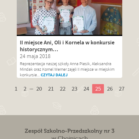
II miejsce Ani, Oli i Kornela w konkursie
historycznym…
24 maja 2018
Reprezentacja naszej szkoły Anna Piesik, Aleksandra
Mindak oraz Kornel Werner zajęli II miejsce w miejskim
CZYTAJ DALEJ
konkursie...
...
1
2
20
21
22
23
24
25
26
27
Zespół Szkolno-Przedszkolny nr 3
w Chojnicach