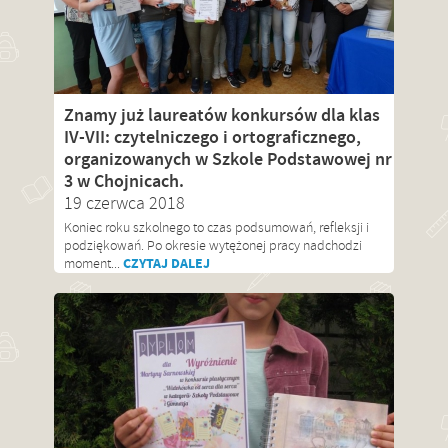
Znamy już laureatów konkursów dla klas
IV-VII: czytelniczego i ortograficznego,
organizowanych w Szkole Podstawowej nr
3 w Chojnicach.
19 czerwca 2018
Koniec roku szkolnego to czas podsumowań, refleksji i
podziękowań. Po okresie wytężonej pracy nadchodzi
CZYTAJ DALEJ
moment...