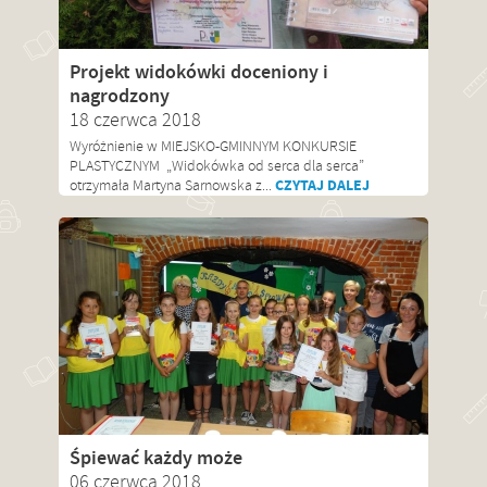
Projekt widokówki doceniony i
nagrodzony
18 czerwca 2018
Wyróżnienie w MIEJSKO-GMINNYM KONKURSIE
PLASTYCZNYM „Widokówka od serca dla serca”
CZYTAJ DALEJ
otrzymała Martyna Sarnowska z...
Śpiewać każdy może
06 czerwca 2018