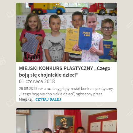
MIEJSKI KONKURS PLASTYCZNY „Czego
boją się chojnickie dzieci”
01 czerwca 2018
29.05.2018 roku rozstrzygnięty został konkurs plastyczny
„Czego boją się chojnickie dzieci”, ogłoszony przez
CZYTAJ DALEJ
Miejską...