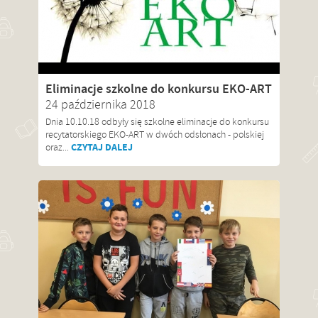
Eliminacje szkolne do konkursu EKO-ART
24 października 2018
Dnia 10.10.18 odbyły się szkolne eliminacje do konkursu
recytatorskiego EKO-ART w dwóch odsłonach - polskiej
CZYTAJ DALEJ
oraz...