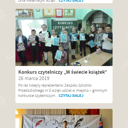
CZYTAJ DALEJ
Dnia Matematyki wzięli...
Konkurs czytelniczy „W świecie książek”
26 marca 2019
Po raz kolejny reprezentanci Zespołu Szkolno-
Przedszkolnego nr 3 wzięli udział w miejsko – gminnym
CZYTAJ DALEJ
konkursie czytelniczym...