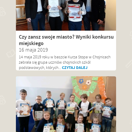
Czy zansz swoje miasto? Wyniki konkursu
miejskiego
16 maja 2019
14 maja 2019 roku w baszcie Kurza Stopa w Chojnicach
zebrała się grupa uczniów chojnickich szkół
CZYTAJ DALEJ
podstawowych, których...