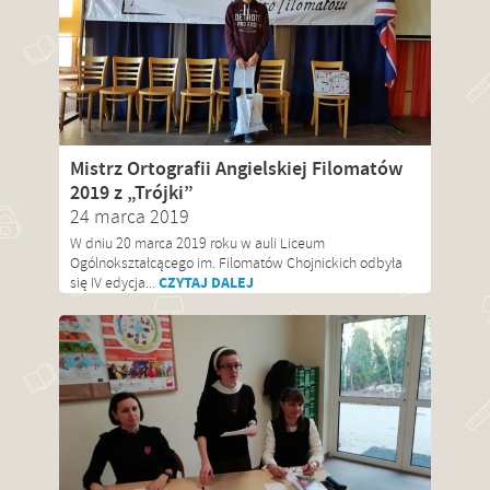
Mistrz Ortografii Angielskiej Filomatów
2019 z „Trójki”
24 marca 2019
W dniu 20 marca 2019 roku w auli Liceum
Ogólnokształcącego im. Filomatów Chojnickich odbyła
CZYTAJ DALEJ
się IV edycja...