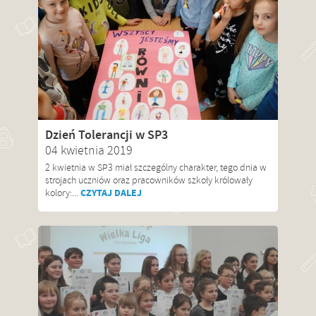
Dzień Tolerancji w SP3
04 kwietnia 2019
2 kwietnia w SP3 miał szczególny charakter, tego dnia w
strojach uczniów oraz pracowników szkoły królowały
CZYTAJ DALEJ
kolory:...