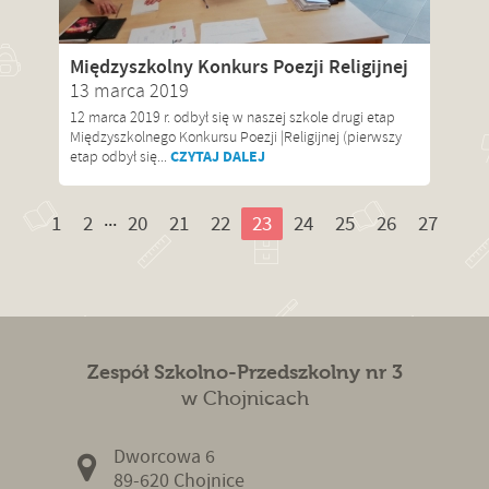
Międzyszkolny Konkurs Poezji Religijnej
13 marca 2019
12 marca 2019 r. odbył się w naszej szkole drugi etap
Międzyszkolnego Konkursu Poezji |Religijnej (pierwszy
CZYTAJ DALEJ
etap odbył się...
...
1
2
20
21
22
23
24
25
26
27
Zespół Szkolno-Przedszkolny nr 3
w Chojnicach
Dworcowa 6
89-620 Chojnice