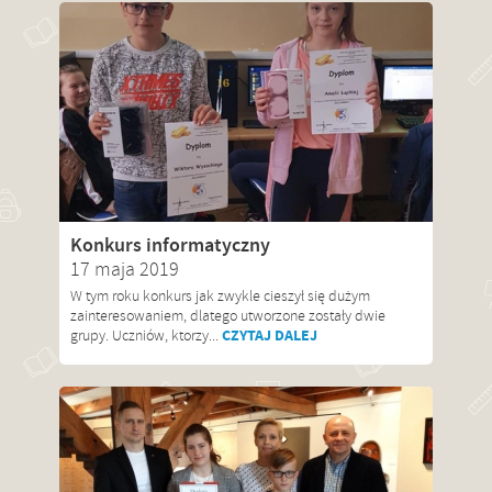
Konkurs informatyczny
17 maja 2019
W tym roku konkurs jak zwykle cieszył się dużym
zainteresowaniem, dlatego utworzone zostały dwie
CZYTAJ DALEJ
grupy. Uczniów, ktorzy...